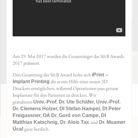
Am 29. Mai 2017 wurden die Gesamtsieger des S&B Awards
2017 prämiert.
Den Gesamtsieg des S&B Award holte sich
iPrint –
die es mit Hilfe eines neuen 3D
Implant Printing
Druckers ermöglichen, während Operationen pass genaue
Implantate für den Patienten zu drucken. Wir
gratulieren
Univ.-Prof. Dr. Ute Schäfer, Univ.-Prof.
Dr. Clemens Holzer, DI Stefan Hampel, DI Peter
Freigassner, OA Dr. Gord von Campe, DI
und
Matthias Katschnig, Dr. Alois Tax
Dr. Muamer
ganz herzlich.
Ücal