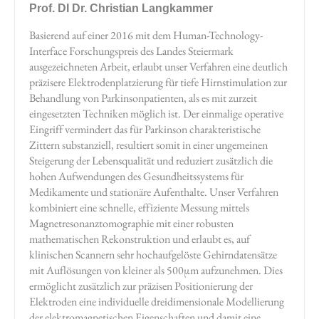
Prof. DI Dr. Christian Langkammer
Basierend auf einer 2016 mit dem Human-Technology-
Interface Forschungspreis des Landes Steiermark
ausgezeichneten Arbeit, erlaubt unser Verfahren eine deutlich
präzisere Elektrodenplatzierung für tiefe Hirnstimulation zur
Behandlung von Parkinsonpatienten, als es mit zurzeit
eingesetzten Techniken möglich ist. Der einmalige operative
Eingriff vermindert das für Parkinson charakteristische
Zittern substanziell, resultiert somit in einer ungemeinen
Steigerung der Lebensqualität und reduziert zusätzlich die
hohen Aufwendungen des Gesundheitssystems für
Medikamente und stationäre Aufenthalte. Unser Verfahren
kombiniert eine schnelle, effiziente Messung mittels
Magnetresonanztomographie mit einer robusten
mathematischen Rekonstruktion und erlaubt es, auf
klinischen Scannern sehr hochaufgelöste Gehirndatensätze
mit Auflösungen von kleiner als 500µm aufzunehmen. Dies
ermöglicht zusätzlich zur präzisen Positionierung der
Elektroden eine individuelle dreidimensionale Modellierung
der elektromagnetischen Eigenschaften und damit eine