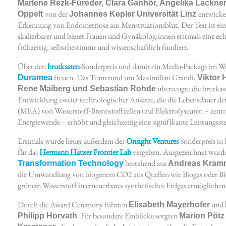
Marlene Rezk-Füreder, Clara Ganhör, Angelika Lackner
von der
entwickel
Oppelt
Johannes Kepler Universität Linz
Erkennung von Endometriose aus Menstruationsblut. Der Test ist einf
skalierbarer und bietet Frauen und Gynäkolog:innen erstmals eine ech
frühzeitig, selbstbestimmt und wissenschaftlich fundiert.
Über den
brutkasten
-Sonderpreis und damit ein Media-Package im We
freuen. Das Team rund um Maximilian Grandi,
Duramea
Viktor 
überzeugte die brutka
Rene Maiberg und Sebastian Rohde
Entwicklung zweier technologischer Ansätze, die die Lebensdauer 
(MEA) von Wasserstoff-Brennstoffzellen und Elektrolyseuren – zentr
Energiewende – erhöht und gleichzeitig eine signifikante Leistungsst
Erstmals wurde heuer außerdem der
Onsight Ventures
Sonderpreis in 
für das
Hermann Hauser Frontier Lab
vergeben. Ausgezeichnet wurd
bestehend aus
Transformation Technology
Andreas Kramm
die Umwandlung von biogenem CO2 aus Quellen wie Biogas oder B
grünem Wasserstoff in erneuerbares synthetisches Erdgas ermöglichen
Durch die Award Ceremony führten
und
Elisabeth Mayerhofer
. Für besondere Einblicke sorgten
Philipp Horvath
Marion Pötz