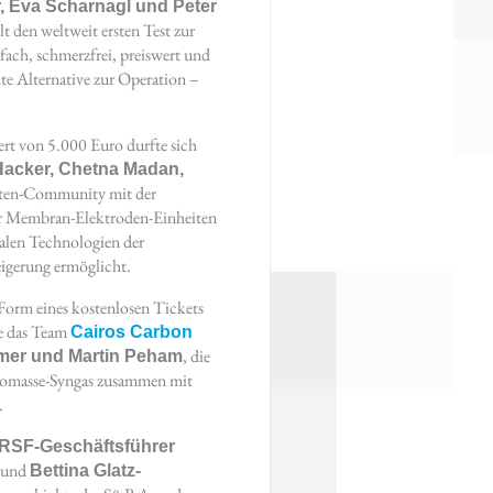
, Eva Scharnagl und Peter
t den weltweit ersten Test zur
ach, schmerzfrei, preiswert und
te Alternative zur Operation –
rt von 5.000 Euro durfte sich
Hacker, Chetna Madan,
sten-Community mit der
der Membran-Elektroden-Einheiten
alen Technologien der
eigerung ermöglicht.
Form eines kostenlosen Tickets
e das Team
Cairos Carbon
, die
er und Martin Peham
iomasse-Syngas zusammen mit
.
RSF-Geschäftsführer
und
Bettina Glatz-