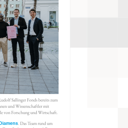
dolf Sallinger Fonds bereits zum
nnen und Wissenschaftler mit
le von Forschung und Wirtschaft.
. Das Team rund um
Diamens