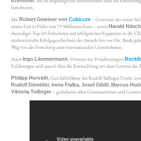
, die als ursprüngliche Initiatorinnen über die Entsteh
Kremsner
berichteten.
Mit
– Gewinner des ersten S&
Robert Gmeiner von
Cubicure
einem Exit in Höhe von 79 Millionen Euro – sowie
Harald Nitsc
ehemaliger Top-10-Teilnehmer mit erfolgreicher Expansion in die U
eindrucksvolle Erfolgsgeschichten des Awards live vor Ort. Beide gab
Weg von der Forschung zum internationalen Unternehmen.
Auch
, Vertreter des Vorjahressiegers
Ingo Lämmermann
Rockfi
Erfahrungen und sprach über die Entwicklung seit dem Gewinn des
, Geschäftsführer des Rudolf Sallinger Fonds, sow
Philipp Horvath
Rudolf Dömötör, Irene Fialka, Josef Glößl, Marcus Hud
– gratulieren allen Gewinnerinnen und Gewinne
Viktoria Tollinger