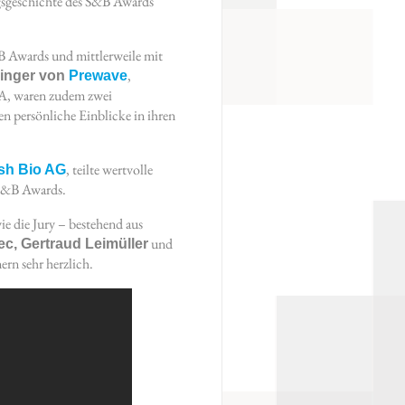
ungsgeschichte des S&B Awards
B Awards und mittlerweile mit
,
hinger von
Prewave
SA, waren zudem zwei
en persönliche Einblicke in ihren
, teilte wertvolle
sh Bio AG
 S&B Awards.
ie die Jury – bestehend aus
und
ec, Gertraud Leimüller
rn sehr herzlich.