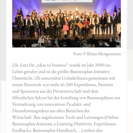
Foto © Klaus Morgenstern
i2b, kurz für „ideas to business“ wurde im Jahr 2000 ins
Leben gerufen und ist die größte Businessplan-Initiative
Österreichs. i2b unterstützt GründerInnen gemeinsam mit
einem Netzwerk von mehr als 200 ExpertInnen, Partnern
und Sponsoren aus der Privatwirtschaft und dem
öffentlichen Sektor bei der Erstellung von Businessplänen zur
Vermarktung von innovativen Produkt- und
Dienstleistungsideen aus allen Bereichen der
Wirtschaft. Ihre angebotenen Tools und Leistungen (Online
Businessplan-Assistent, e-Learning-Plattform, ExpertInnen-
Feedbacks, Businessplan-Handbuch, …) stehen den