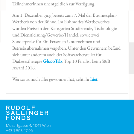
TeilnehmerInnen unentgeltlich zur Verfügung.
Am 1. Dezember ging bereits zum 7. Mal der Businessplan-
Wettberb von der Bühne. Im Rahme des Wettbewerbes
wurden Preise in den Kategorien Studierende, Technologie
und Dienstleisung/Gewerbe/Handel, sowie zwei
Sonderpreise für Ein-Personen-Unternehmen und
Betriebsübernahmen vergeben. Unter den Gewinnern befand
sich unter anderem auch der Softwarehersteller für
Diabetestherapie
GlucoTab
, Top 10 Finalist beim S&B
Award 2016.
Wer sonst noch aller gewonnen hat, seht ihr
hier
.
Mozartgasse 4, 1041 Wien
+43 1 505 47 96