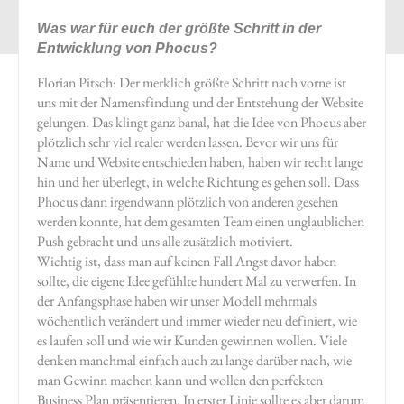
Was war für euch der größte Schritt in der
Entwicklung von Phocus?
Florian Pitsch: Der merklich größte Schritt nach vorne ist
uns mit der Namensfindung und der Entstehung der Website
gelungen. Das klingt ganz banal, hat die Idee von Phocus aber
plötzlich sehr viel realer werden lassen. Bevor wir uns für
Name und Website entschieden haben, haben wir recht lange
hin und her überlegt, in welche Richtung es gehen soll. Dass
Phocus dann irgendwann plötzlich von anderen gesehen
werden konnte, hat dem gesamten Team einen unglaublichen
Push gebracht und uns alle zusätzlich motiviert.
Wichtig ist, dass man auf keinen Fall Angst davor haben
sollte, die eigene Idee gefühlte hundert Mal zu verwerfen. In
der Anfangsphase haben wir unser Modell mehrmals
wöchentlich verändert und immer wieder neu definiert, wie
es laufen soll und wie wir Kunden gewinnen wollen. Viele
denken manchmal einfach auch zu lange darüber nach, wie
man Gewinn machen kann und wollen den perfekten
Business Plan präsentieren. In erster Linie sollte es aber darum