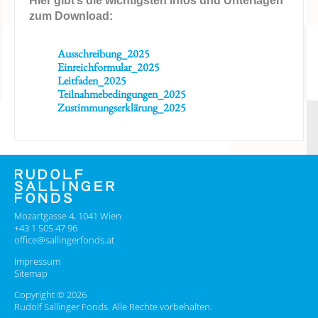
Hier gibt’s die wichtigsten Infos und Unterlagen
zum Download:
Ausschreibung_2025
Einreichformular_2025
Leitfaden_2025
Teilnahmebedingungen_2025
Zustimmungserklärung_2025
Mozartgasse 4, 1041 Wien
+43 1 505 47 96
office@sallingerfonds.at
Impressum
Sitemap
Copyright © 2026
Rudolf Sallinger Fonds. Alle Rechte vorbehalten.