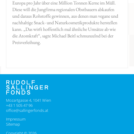
Europa pro Jahr über eine Million Tonnen Kerne im Müll.
Diese will die Jungfirma regionalen Obstbauern abkaufen
und daraus Rohstoffe gewinnen, aus denen man vegane und
nachhaltige Snack- und Naturkosmetikprodukte herstellen
kann. „Das wirft hoffentlich mal ähnliche Umsätze ab wie
die Atomkraft“, sagte Michael Beitl schmunzelnd bei der
Preisverleihung.
Mozartgasse 4, 1041 Wien
+43 1 505 47 96
office@sallingerfonds.at
Impressum
Sitemap
Copyright © 2026