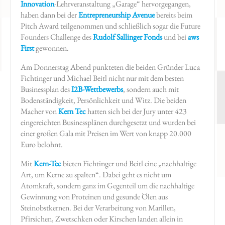
Innovation
-Lehrveranstaltung „Garage“ hervorgegangen,
haben dann bei der
Entrepreneurship Avenue
bereits beim
Pitch Award teilgenommen und schließlich sogar die Future
Founders Challenge des
Rudolf Sallinger Fonds
und bei
aws
First
gewonnen.
Am Donnerstag Abend punkteten die beiden Gründer Luca
Fichtinger und Michael Beitl nicht nur mit dem besten
Businessplan des
I2B-Wettbewerbs
, sondern auch mit
Bodenständigkeit, Persönlichkeit und Witz. Die beiden
Macher von
Kern Tec
hatten sich bei der Jury unter 423
eingereichten Businessplänen durchgesetzt und wurden bei
einer großen Gala mit Preisen im Wert von knapp 20.000
Euro belohnt.
Mit
Kern-Tec
bieten Fichtinger und Beitl eine „nachhaltige
Art, um Kerne zu spalten“. Dabei geht es nicht um
Atomkraft, sondern ganz im Gegenteil um die nachhaltige
Gewinnung von Proteinen und gesunde Ölen aus
Steinobstkernen. Bei der Verarbeitung von Marillen,
Pfirsichen, Zwetschken oder Kirschen landen allein in