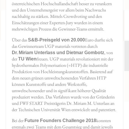
österreichischen Hochschullandschaft besser zu verankern
und den Unternehmergeist vor allem beim Nachwuchs
nachhaltig zu stärken. Mittels Crowdvoting und den
Einschätzungen einer Experten-Jury wurden in einem
mehrwöchigen Prozess die Gewinner-Teams ermittelt.
Über das
Euro durfte sich
S&B-Preisgeld von 20.000
das Gewinnerteam UGP materials vertreten durch
, von
Dr.
Miriam Unterlass und Dietmar Gombotz
der
freuen. UGP materials revolutioniert mit der
TU Wien
hydrothermalen Polymerisation (=HTP) die industrielle
Produktion von Hochleistungskunststoffen. Basierend auf
dem neuen grünen umweltschonenden Verfahren HTP
können Kunststoffe und andere Werkstoffe,
umweltschonender und in signifikant höherer Qualität
produziert werden. Das Verfahren wurde von der Gründerin
und FWF START Preisträgerin Dr. Miriam M. Unterlass an
der Technischen Universität Wien entwickelt und patentiert.
Bei der
konnten
Future Founders Challenge 2018
erstmals zwei Teams mit dem Gesamtsieg und damit jeweils