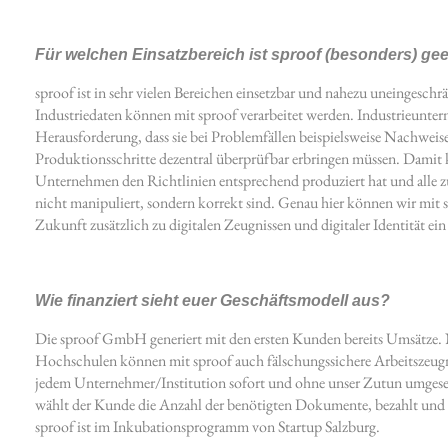
Für welchen Einsatzbereich ist sproof (besonders) ge
sproof ist in sehr vielen Bereichen einsetzbar und nahezu uneingesc
Industriedaten können mit sproof verarbeitet werden. Industrieunter
Herausforderung, dass sie bei Problemfällen beispielsweise Nachweise
Produktionsschritte dezentral überprüfbar erbringen müssen. Damit 
Unternehmen den Richtlinien entsprechend produziert hat und alle z
nicht manipuliert, sondern korrekt sind. Genau hier können wir mit s
Zukunft zusätzlich zu digitalen Zeugnissen und digitaler Identität ei
Wie finanziert sieht euer Geschäftsmodell aus?
Die sproof GmbH generiert mit den ersten Kunden bereits Umsätze.
Hochschulen können mit sproof auch fälschungssichere Arbeitszeug
jedem Unternehmer/Institution sofort und ohne unser Zutun umges
wählt der Kunde die Anzahl der benötigten Dokumente, bezahlt und 
sproof ist im Inkubationsprogramm von Startup Salzburg.