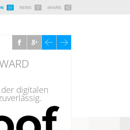
ON
NEWS
SHARE
AWARD
der digitalen
zuverlässig.