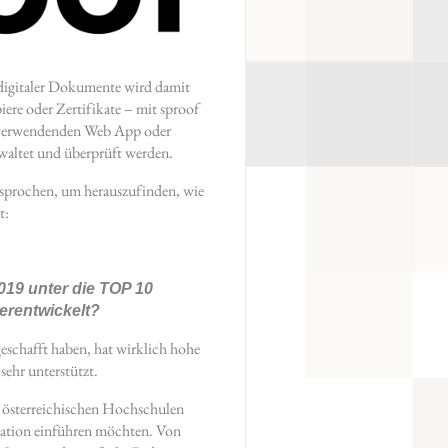
n digitaler Dokumente wird damit
iere oder Zertifikate – mit sproof
u verwendenden Web App oder
rwaltet und überprüft werden.
esprochen, um herauszufinden, wie
t:
19 unter die TOP 10
terentwickelt?
schafft haben, hat wirklich hohe
sehr unterstützt.
n österreichischen Hochschulen
nisation einführen möchten. Von