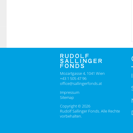
Mozartgasse 4, 1041 Wien
+43 1 505 47 96
office@sallingerfonds.at
Impressum
Sitemap
Copyright © 2026
Rudolf Sallinger Fonds. Alle Rechte
vorbehalten.