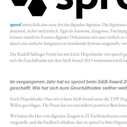
sproof
entwickelt eine neue Art der digitalen Signatur. Das Signiere
dezentral, sicher und einfach. Egal ob Ausweise, Zeugnisse, Frachtpap
können sämtliche Formen digitaler Dokumente mit einer einfach z
durch eine einfache Integration in bestehende Systeme ausgestellt, ve
Der Rudolf Sallinger Fonds hat mit Erich Höpoldseder von sproof g
sich die Geschäftsidee seit dem S&B Award 2019 weiterentwickelt ha
Im vergangenen Jahr hat es sproof beim S&B Award 20
geschafft. Wie hat sich eure Geschäftsidee seither wei
Erich Höpoldseder: Dass wir es beim S&B Award unter die TOP 10 ge
Wellen geschlagen. Die Presse hat uns mit äußerst positiven Berichten 
Wir haben die Idee vom digitalen Zeugnis in IT-Fachleiterkreisen vo
vorgestellt, und das Feedback erhalten, dass sie sproof in ihrer Orga