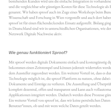
bestehenden Kunden wird uns die einfache Integration in vorhandene
und die vergleichbar sehr günstigen Kosten für diese Technologie als
genannt. Wir haben sproof auch im Zuge eines Workshops beim Bund
Wissenschaft und Forschung in Wien vorgestellt und auch dort haben 
sproof ist für einen flächendeckenden Einsatz aufgestellt. Bislang ging
in Deutschland sind wir in unterschiedlichen Organisationen, wie de
Netzwerk Digitale Nachweise aktiv.
Wie genau funktioniert Sproof?
Mit sproof werden digitale Dokumente einfach und kostengünstig di
bekommen einen Zeitstempel und können jederzeit widerrufen werd
dem Aussteller zugeordnet werden. Ein weiterer Vorteil ist, dass es dur
Technologie möglich ist, die sproof-Plattform zu nutzen, ohne dabei 
Dokumente und Einträge zu verlieren. Die Ausstellung und Überprü
komplett dezentral, offen und transparent und kann auch vollautomat
Applikationen integriert werden. Dadurch werden diese Prozesse günst
Ein weiterer Vorteil von sproof ist, dass wir keine persönlichen Daten
Benutzer*innen, ob und mit wem welche Daten geteilt werden.