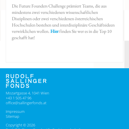
Die Future Founders Challenge prämiert Teams, die aus
mindestens zwei verschiedenen wissenschaftlichen
Disziplinen oder zwei verschiedenen österreichischen
Hochschulen bestehen und interdisziplinäre Geschäftsideen
verwirklichen wollen.
Hier
finden Sie wer es in die Top 10
geschafft hat!
Mozartgasse 4, 1041 Wien
+43 1 505 47 96
office@sallingerfonds.at
Impressum
Sitemap
Copyright © 2026