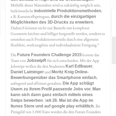
Mithilfe dieser Materialien wird es zukünftig möglich sein,
herkömmliche
,
industrielle Produktionsmethoden
z.B. Kunststoffspritzguss,
durch die einzigartigen
.
Möglichkeiten des 3D-Drucks zu erweitern
Dadurch können nicht nur Bauteile mit komplexer
Geometrie leichter und billiger hergestellt werden, sondern es
entstehen auch Produktionsvorteile durch eine allgemein
flexiblere, werkzeugfreie und individualisierte Fertigung.“
Die
konnte das
Future Founders Challenge 2015
Team von
für sich entscheiden. Mit der App
JobswipR
Jobswipr wollen die drei Studenten
,
Karl Edlbauer
und
Daniel Laiminger
Moritz Knig
Online-
,
Bewerbungen
über das Smartphone einfach
aufregend und effizient gestalten.
Die App schlägt
Usern zu ihrem Profil passende Jobs vor. Man
kann sich dann ganz einfach mittels eines
. S
Swips bewerben
eit 26. Mai ist die App im
. Ihr
Itunes Store und auf google play erhältlich
Preisgeld von 1.000 Euro werden die drei Future Founders