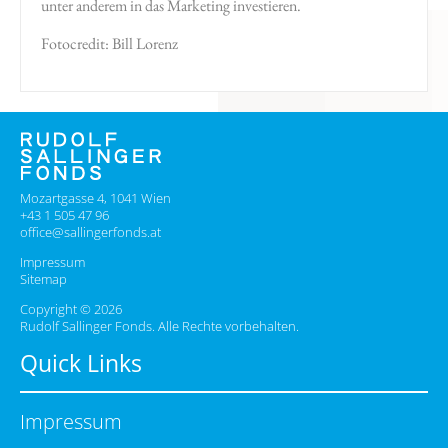
unter anderem in das Marketing investieren.
Fotocredit: Bill Lorenz
Mozartgasse 4, 1041 Wien
+43 1 505 47 96
office@sallingerfonds.at
Impressum
Sitemap
Copyright © 2026
Rudolf Sallinger Fonds. Alle Rechte vorbehalten.
Quick Links
Impressum