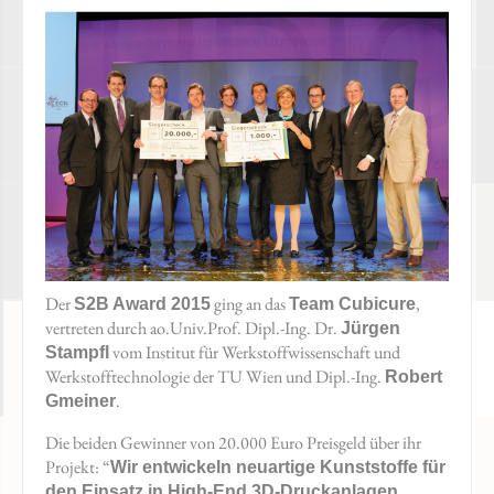
Der
ging an das
,
S2B Award 2015
Team Cubicure
vertreten durch ao.Univ.Prof. Dipl.-Ing. Dr.
Jürgen
vom Institut für Werkstoffwissenschaft und
Stampfl
Werkstofftechnologie der TU Wien und Dipl.-Ing.
Robert
.
Gmeiner
Die beiden Gewinner von 20.000 Euro Preisgeld über ihr
Projekt: “
Wir entwickeln neuartige Kunststoffe für
.
den Einsatz in High-End 3D-Druckanlagen