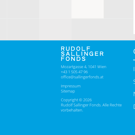
Mozartgasse 4, 1041 Wien
+43 1 505 47 96
office@sallingerfonds.at
Impressum
Sitemap
Copyright © 2026
Rudolf Sallinger Fonds. Alle Rechte
vorbehalten.