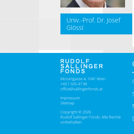
Univ.-Prof. Dr. Josef
Glössl
Mozartgasse 4, 1041 Wien
+43 1 505 47 96
office@sallingerfonds.at
Impressum
Sitemap
Copyright © 2026
Rudolf Sallinger Fonds. Alle Rechte
vorbehalten.