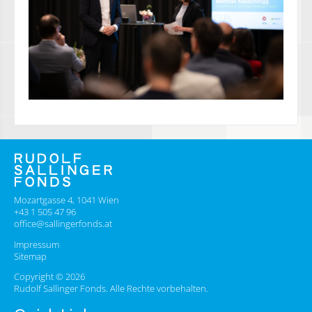
Mozartgasse 4, 1041 Wien
+43 1 505 47 96
office@sallingerfonds.at
Impressum
Sitemap
Copyright © 2026
Rudolf Sallinger Fonds. Alle Rechte vorbehalten.